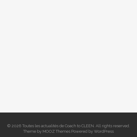
© 2026 Toutes les actualités de Coach to CLEEN. All rights reserved.
Theme by
MOOZ Themes
Powered by
WordPress